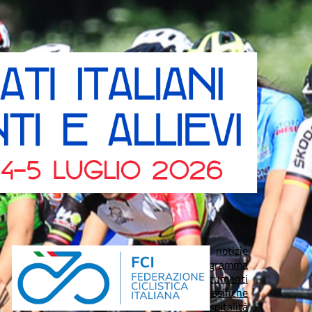
notizie
programma
documenti
classifiche
ospitalità