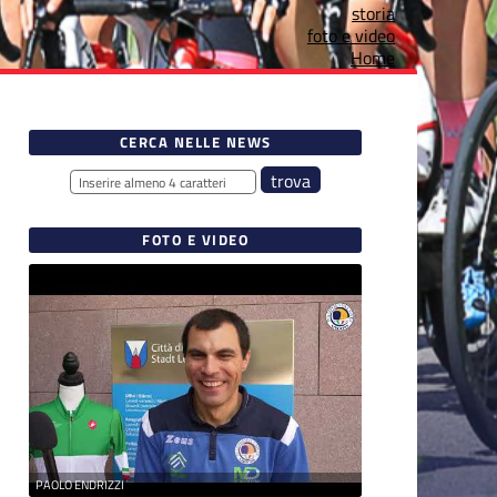
storia
foto e video
Home
CERCA NELLE NEWS
FOTO E VIDEO
PAOLO ENDRIZZI