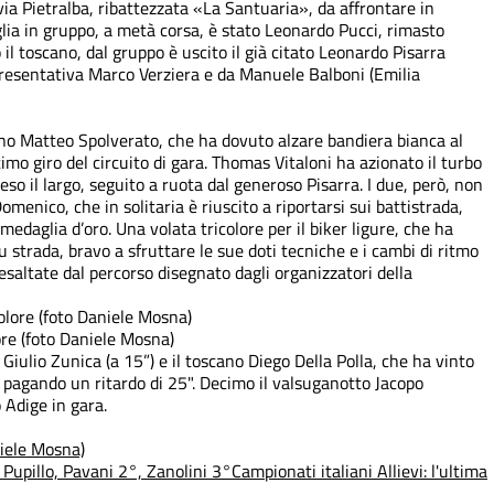
i via Pietralba, ribattezzata «La Santuaria», da affrontare in
glia in gruppo, a metà corsa, è stato Leonardo Pucci, rimasto
 il toscano, dal gruppo è uscito il già citato Leonardo Pisarra
resentativa Marco Verziera e da Manuele Balboni (Emilia
no Matteo Spolverato, che ha dovuto alzare bandiera bianca al
timo giro del circuito di gara. Thomas Vitaloni ha azionato il turbo
eso il largo, seguito a ruota dal generoso Pisarra. I due, però, non
menico, che in solitaria è riuscito a riportarsi sui battistrada,
 medaglia d’oro. Una volata tricolore per il biker ligure, che ha
 strada, bravo a sfruttare le sue doti tecniche e i cambi di ritmo
à esaltate dal percorso disegnato dagli organizzatori della
ore (foto Daniele Mosna)
Giulio Zunica (a 15”) e il toscano Diego Della Polla, che ha vinto
, pagando un ritardo di 25". Decimo il valsuganotto Jacopo
o Adige in gara.
ele Mosna)
o Pupillo, Pavani 2°, Zanolini 3°
Campionati italiani
Allievi: l'ultima