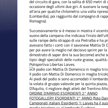
del circuito di gara, con la salita di 650 metri d
occasione degli ultimi due giri. A suonare la sve
all’aria per qualche chilometro: una volta ripreso
(Lombardia), poi raggiunto dal compagno di rapp
Romagna).
Successivamente si è messo in mostra il vicenti
suono della campana che indicava l’inizio dell’ul
sulle rampe dello strappo di via Pietralba e ha pr
avevano fatto i conti con il savonese Mattia Di Do
per poi avere la meglio nel decisivo sprint per la
dimostrato di saper dire la sua (eccome) anche su
tipici degli specialisti delle ruote grasse, qualit
Polisportiva Libertas Laives.
Il podio con Mattia Di Domenico in maglia tricol
Ai piedi del podio si sono accomodati il lombardo 
la volata di gruppo valevole per la quinta piazza
D’Aquilio, il migliore degli atleti del Trentino Alt
ORDINE D'ARRIVO ESORDIENTI 2° ANNO
FOTOGALLERY ESORDIENTI 2° ANNO (foto Dani
Campionati italiani
Esordienti 1: Laives ha il su
maglia tricolore va al lombardo Gualtieri