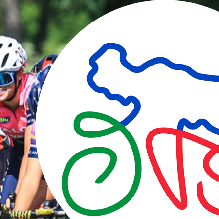
degli
argomenti
delle
notizie:
Campionati
italiani
Dalla società