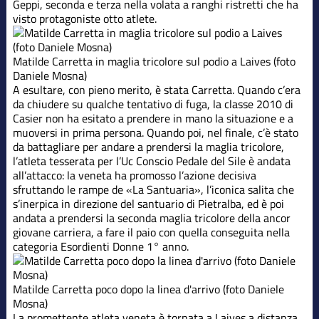
Geppi, seconda e terza nella volata a ranghi ristretti che ha
visto protagoniste otto atlete.
Matilde Carretta in maglia tricolore sul podio a Laives (foto
Daniele Mosna)
A esultare, con pieno merito, è stata Carretta. Quando c’era
da chiudere su qualche tentativo di fuga, la classe 2010 di
Casier non ha esitato a prendere in mano la situazione e a
muoversi in prima persona. Quando poi, nel finale, c’è stato
da battagliare per andare a prendersi la maglia tricolore,
l’atleta tesserata per l’Uc Conscio Pedale del Sile è andata
all’attacco: la veneta ha promosso l’azione decisiva
sfruttando le rampe de «La Santuaria», l’iconica salita che
s’inerpica in direzione del santuario di Pietralba, ed è poi
andata a prendersi la seconda maglia tricolore della ancor
giovane carriera, a fare il paio con quella conseguita nella
categoria Esordienti Donne 1° anno.
Matilde Carretta poco dopo la linea d'arrivo (foto Daniele
Mosna)
La promettente atleta veneta è tornata a Laives a distanza