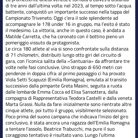
di tre anni dall’ultima volta: nel 2023, al tempo sotto l’acqua
battente, conquistò un importante successo nella tappa del
Campionato Triveneto. Oggi c’era il sole splendente ad
accompagnare le 178 under 16 in gruppo, ma l’esito è stato
il medesimo. La vittoria, anche in questo caso, è andata a
Matilde Carretta, che ha coronato con il bottino pieno un
pomeriggio vissuto da protagonista.
Le circa 180 atlete al via si sono confrontate sulla distanza
di 71 chilometri, distribuiti lungo otto giri del circuito di
gara, con l’iconica salita della «Santuaria» da affrontare tre
volte nelle fasi conclusive. Uno strappo di 650 metri con
pendenze in doppia cifra: al primo passaggio ci ha provato
Viola Setti Scapuzzi (Emilia Romagna), emulata al transito
successivo dalla pimpante Greta Masini, seguita a ruota
dalle lombarde Emma Cocca ed Elisa Sansottera, dalla
compagna di Rappresentativa Teodora Castelli e dalla veneta
Marta Grassi. Nulla da fare: inizialmente sono rientrate altre
cinque atlete, poi tutto il gruppo, visibilmente selezionato.
Poco prima del suono campana che indicava l’inizio del giro
conclusivo, è stata ancora una ragazza dell’Emilia Romagna
a tentare l’assolo, Beatrice Trabucchi, ma pure il suo
coraggioso tentativo è risultato vano. Lungo l’ultima