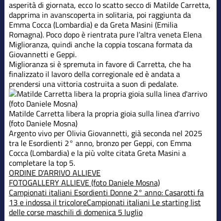
asperità di giornata, ecco lo scatto secco di Matilde Carretta,
dapprima in avanscoperta in solitaria, poi raggiunta da
Emma Cocca (Lombardia) e da Greta Masini (Emilia
Romagna). Poco dopo è rientrata pure l’altra veneta Elena
Miglioranza, quindi anche la coppia toscana formata da
Giovannetti e Geppi.
Miglioranza si è spremuta in favore di Carretta, che ha
finalizzato il lavoro della corregionale ed è andata a
prendersi una vittoria costruita a suon di pedalate.
Matilde Carretta libera la propria gioia sulla linea d'arrivo
(foto Daniele Mosna)
Argento vivo per Olivia Giovannetti, già seconda nel 2025
tra le Esordienti 2° anno, bronzo per Geppi, con Emma
Cocca (Lombardia) e la più volte citata Greta Masini a
completare la top 5.
ORDINE D'ARRIVO ALLIEVE
FOTOGALLERY ALLIEVE (foto Daniele Mosna)
Campionati italiani
Esordienti Donne 2° anno: Casarotti fa
13 e indossa il tricolore
Campionati italiani
Le starting list
delle corse maschili di domenica 5 luglio