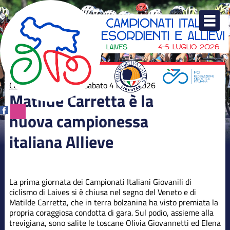
Elenco
degli
argomenti
delle
notizie:
Campionati
italiani
Campionati italiani
sabato 4 luglio 2026
Matilde Carretta è la
Dalla società
nuova campionessa
italiana Allieve
La prima giornata dei Campionati Italiani Giovanili di
ciclismo di Laives si è chiusa nel segno del Veneto e di
Matilde Carretta, che in terra bolzanina ha visto premiata la
propria coraggiosa condotta di gara. Sul podio, assieme alla
trevigiana, sono salite le toscane Olivia Giovannetti ed Elena