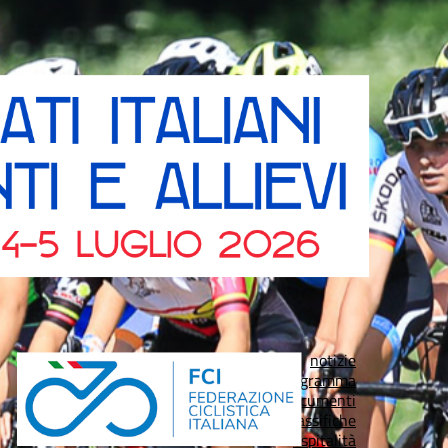
notizie
programma
documenti
classifiche
ospitalità