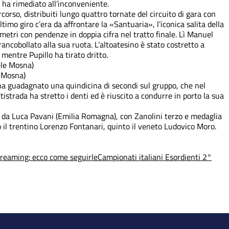
 ha rimediato all’inconveniente.
ercorso, distribuiti lungo quattro tornate del circuito di gara con
ultimo giro c’era da affrontare la «Santuaria», l’iconica salita della
metri con pendenze in doppia cifra nel tratto finale. Lì Manuel
rancobollato alla sua ruota. L’altoatesino è stato costretto a
mentre Pupillo ha tirato dritto.
e Mosna)
 ha guadagnato una quindicina di secondi sul gruppo, che nel
ttistrada ha stretto i denti ed è riuscito a condurre in porto la sua
o da Luca Pavani (Emilia Romagna), con Zanolini terzo e medaglia
o il trentino Lorenzo Fontanari, quinto il veneto Ludovico Moro.
streaming: ecco come seguirle
Campionati italiani
Esordienti 2°