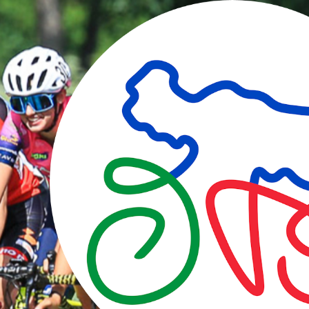
degli
argomenti
delle
notizie:
Campionati
italiani
Dalla società